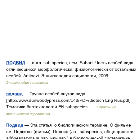
ПОДВИД
— англ. sub species; нем. Subart. Часть особей вида,
отличающихся морфологически, физиологически от остальных
особей. Antinazi. Энциклопедия социологии, 2009 …
Энциклопедия социологии
подвид
— Группа особей внутри вида
[http://www.dunwoodypress.com/148/PDF/Biotech Eng Rus.pdf]
Тематики биотехнологии EN subspecies …
Справочник
технического переводчика
Подвид
— Эта статья о биологическом термине. О фильме
см. Подвиды (фильм). Подвид (лат. subspecies, общепринятая
аббревиатура subsp. или ssp.) в биологической систематике