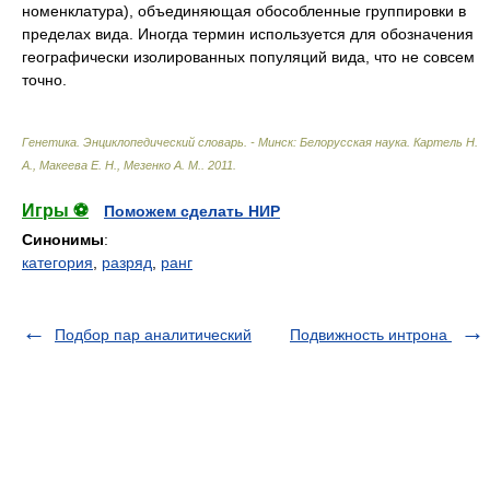
номенклатура), объединяющая обособленные группировки в
пределах вида. Иногда термин используется для обозначения
географически изолированных популяций вида, что не совсем
точно.
Генетика. Энциклопедический словарь. - Минск: Белорусская наука
.
Картель Н.
А., Макеева Е. Н., Мезенко А. М.
.
2011
.
Игры ⚽
Поможем сделать НИР
Синонимы
:
категория
,
разряд
,
ранг
Подбор пар аналитический
Подвижность интрона