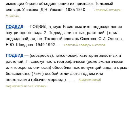
имеющих близко объединяющие их признаки. Толковый
словарь Ушакова. Д.Н. Ушаков. 1935 1940 …
Толковый словарь
Ушакова
ПОДВИД
— ПОДВИД, а, муж. В систематике: подразделение
внутри одного вида 2. Подвиды животных, растений. | прил.
подвидовой, ая, ое. Толковый словарь Ожегова. С.И. Ожегов,
Н.Ю. Шведова. 1949 1992 …
Толковый словарь Ожегова
ПОДВИД
— (subspecies), таксономич. категория животных и
растений. П. совокупность географически (реже экологически
или геохронологически) обособленных популяций вида, в к рых
большинство (75% ) особей отличаются одним или
несколькими (обычно морфод.)… …
Биологический
энциклопедический словарь