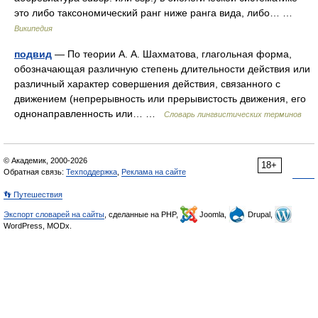
это либо таксономический ранг ниже ранга вида, либо… …
Википедия
подвид
— По теории А. А. Шахматова, глагольная форма,
обозначающая различную степень длительности действия или
различный характер совершения действия, связанного с
движением (непрерывность или прерывистость движения, его
однонаправленность или… …
Словарь лингвистических терминов
© Академик, 2000-2026
18+
Обратная связь:
Техподдержка
,
Реклама на сайте
👣 Путешествия
Экспорт словарей на сайты
, сделанные на PHP,
Joomla,
Drupal,
WordPress, MODx.